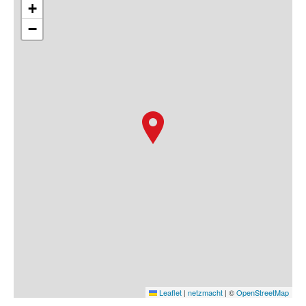
+
−
Leaflet
|
netzmacht
|
©
OpenStreetMap